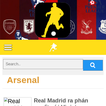
Bóng
Đá
Nhận
Định
Arsenal
Thể
Thao
Cuộc
Real Madrid ra phán
Sống