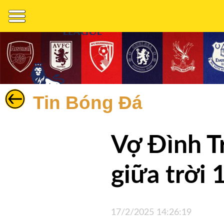
Tin Bóng Đá
Bóng
Đá
Vợ Đình Tr
Nhận
Định
giữa trời 
Thể
Thao
Cuộc
17/2/2025 14:26:19
Sống