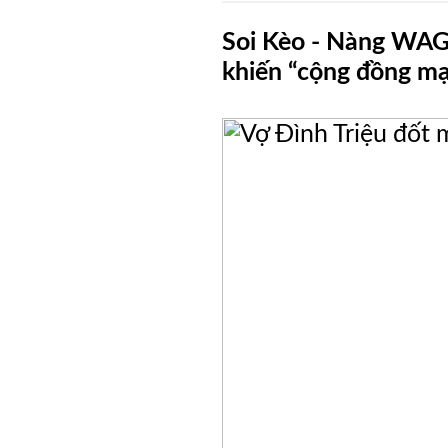
Soi Kèo - Nàng WAG
Blog
khiến “cộng đồng mạn
Thư
Viện
Videos
Hình
Ảnh