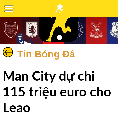
Tin Bóng Đá
Bóng
Đá
Man City dự chi
Nhận
Định
115 triệu euro cho
Thể
Thao
Leao
Cuộc
Sống