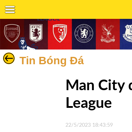
Tin Bóng Đá
Bóng
Đá
Man City 
Nhận
Định
League
Thể
Thao
Cuộc
22/5/2023 18:43:59
Sống